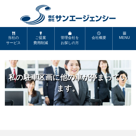
当社の
ご提案
管理会社を
会社概要
MENU
サービス
費用削減
お探しの方
私の駐車区画に他の車が停まってい
ます。